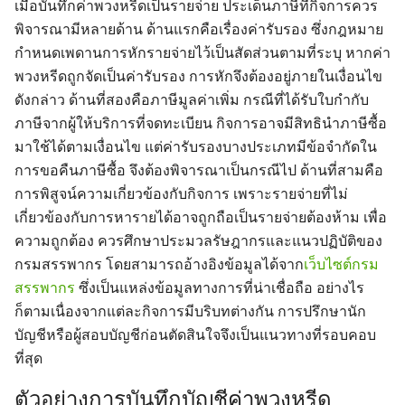
เมื่อบันทึกค่าพวงหรีดเป็นรายจ่าย ประเด็นภาษีที่กิจการควร
พิจารณามีหลายด้าน ด้านแรกคือเรื่องค่ารับรอง ซึ่งกฎหมาย
กำหนดเพดานการหักรายจ่ายไว้เป็นสัดส่วนตามที่ระบุ หากค่า
พวงหรีดถูกจัดเป็นค่ารับรอง การหักจึงต้องอยู่ภายในเงื่อนไข
ดังกล่าว ด้านที่สองคือภาษีมูลค่าเพิ่ม กรณีที่ได้รับใบกำกับ
ภาษีจากผู้ให้บริการที่จดทะเบียน กิจการอาจมีสิทธินำภาษีซื้อ
มาใช้ได้ตามเงื่อนไข แต่ค่ารับรองบางประเภทมีข้อจำกัดใน
การขอคืนภาษีซื้อ จึงต้องพิจารณาเป็นกรณีไป ด้านที่สามคือ
การพิสูจน์ความเกี่ยวข้องกับกิจการ เพราะรายจ่ายที่ไม่
เกี่ยวข้องกับการหารายได้อาจถูกถือเป็นรายจ่ายต้องห้าม เพื่อ
ความถูกต้อง ควรศึกษาประมวลรัษฎากรและแนวปฏิบัติของ
กรมสรรพากร โดยสามารถอ้างอิงข้อมูลได้จาก
เว็บไซต์กรม
สรรพากร
ซึ่งเป็นแหล่งข้อมูลทางการที่น่าเชื่อถือ อย่างไร
ก็ตามเนื่องจากแต่ละกิจการมีบริบทต่างกัน การปรึกษานัก
บัญชีหรือผู้สอบบัญชีก่อนตัดสินใจจึงเป็นแนวทางที่รอบคอบ
ที่สุด
ตัวอย่างการบันทึกบัญชีค่าพวงหรีด