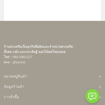
พวงหรีดกระดาษสา งานฝีมือไทยสายรักษ์
ร้านพวงหรีดเป็นธุรกิจที่ผลิตและจำหน่ายพวงหรีด
โลก ต่างจากพวงหรีดดอกไม้สดตรงไหน
ทั้งสด แห้ง และประดิษฐ์ ดอกไม้สดใหม่เสมอ
กรกฎาคม 31, 2026
ข่าวสาร
โทร :
084-0961227
line :
@aorest
พวงหรีดกระดาษสาคืออะไร เทียบชัดกับพวงหรีดดอกไม้
สดทั้งความคงทน ราคา และภาระหลังงาน พร้อมจุด
ต้องเช็กก่อนสั่ง ราคาเริ่มต้นหลักร้อยปลาย ส่งถึงศาลา
หมวดหมู่สินค้า
ทั่วกรุงเทพฯ
หน้าร้านค้า
ข้อมูลร้านค้า
สินค้าแนะนำ
เกี่ยวกับ Aorest Wreath ร้านพวงหรีดและดอกไม้งานศพ อันดับ 1
ต้นไม้ในบ้าน
การสั่งซื้อ
กรุงเทพ
กระถางต้นไม้
สมาชิก