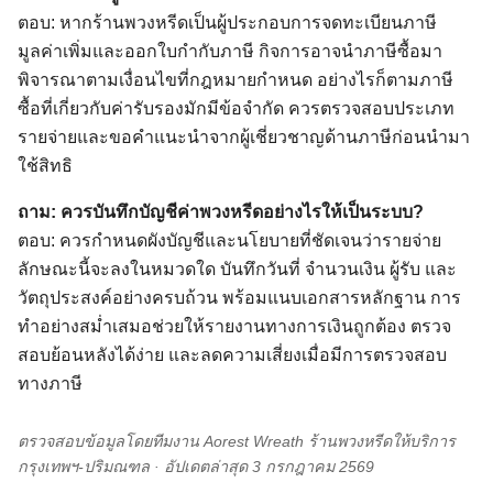
ตอบ: หากร้านพวงหรีดเป็นผู้ประกอบการจดทะเบียนภาษี
มูลค่าเพิ่มและออกใบกำกับภาษี กิจการอาจนำภาษีซื้อมา
พิจารณาตามเงื่อนไขที่กฎหมายกำหนด อย่างไรก็ตามภาษี
ซื้อที่เกี่ยวกับค่ารับรองมักมีข้อจำกัด ควรตรวจสอบประเภท
รายจ่ายและขอคำแนะนำจากผู้เชี่ยวชาญด้านภาษีก่อนนำมา
ใช้สิทธิ
ถาม: ควรบันทึกบัญชีค่าพวงหรีดอย่างไรให้เป็นระบบ?
ตอบ: ควรกำหนดผังบัญชีและนโยบายที่ชัดเจนว่ารายจ่าย
ลักษณะนี้จะลงในหมวดใด บันทึกวันที่ จำนวนเงิน ผู้รับ และ
วัตถุประสงค์อย่างครบถ้วน พร้อมแนบเอกสารหลักฐาน การ
ทำอย่างสม่ำเสมอช่วยให้รายงานทางการเงินถูกต้อง ตรวจ
สอบย้อนหลังได้ง่าย และลดความเสี่ยงเมื่อมีการตรวจสอบ
ทางภาษี
ตรวจสอบข้อมูลโดยทีมงาน Aorest Wreath ร้านพวงหรีดให้บริการ
กรุงเทพฯ-ปริมณฑล · อัปเดตล่าสุด 3 กรกฎาคม 2569