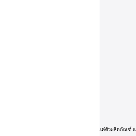
ด
ออนไลน์
คุณภาพดี
ที่
มิได้
ให้ความเอาใจใส่
เพียงแค่
ตัว
ผลิตภัณฑ์
แ