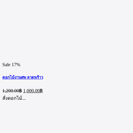
Sale 17%
ดอกไม้งานศพ ลาดพร้าว
Original
Current
1,200.00
฿
1,000.00
฿
price
price
สั่งดอกไม้...
was:
is:
1,200.00฿.
1,000.00฿.