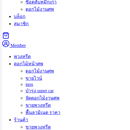
ซื้อตลับหมึกเก่า
ดอกไม้งานศพ
บล็อก
สมาชิก
Member
พวงหรีด
ดอกไม้หน้าศพ
ดอกไม้งานศพ
ขายไวน์
iqos
บำรุง super car
จัดดอกไม้งานศพ
ขายพวงหรีด
พวงหรีด
พื้นลามิเนต ราคา
ร้านค้า
คิดถึง
บริการ
ส่ง
พวงหรีด
แทน
ความระลึกถึง
จะต้อง
ร้านค้า
พวงหรี
ขายพวงหรีด