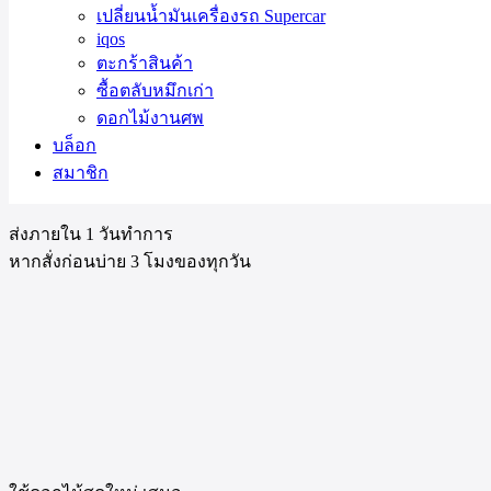
ประสบการณ์
ที่
มี
มานา
นก
ว่า
10
ปี
เปลี่ยนน้ำมันเครื่องรถ Supercar
iqos
ตะกร้าสินค้า
ซื้อตลับหมึกเก่า
ดอกไม้งานศพ
บล็อก
สมาชิก
ส่งภายใน 1 วันทำการ
หากสั่งก่อนบ่าย 3 โมงของทุกวัน