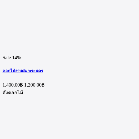
Sale 14%
ดอกไม้งานศพ พระนคร
Original
Current
1,400.00
฿
1,200.00
฿
price
price
สั่งดอกไม้...
was:
is:
1,400.00฿.
1,200.00฿.