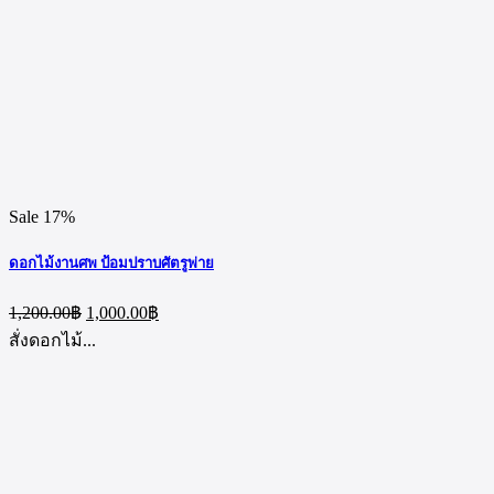
Sale 17%
ดอกไม้งานศพ ป้อมปราบศัตรูพ่าย
Original
Current
1,200.00
฿
1,000.00
฿
price
price
สั่งดอกไม้...
was:
is:
1,200.00฿.
1,000.00฿.