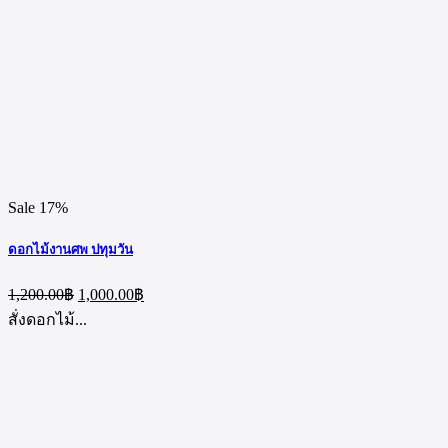
Sale 17%
ดอกไม้งานศพ ปทุมวัน
Original
Current
1,200.00
฿
1,000.00
฿
price
price
สั่งดอกไม้...
was:
is:
1,200.00฿.
1,000.00฿.