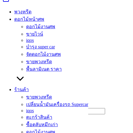
Skip
to
พวงหรีด
Search
Search
content
for:
ดอกไม้หน้าศพ
สมาชิก
ดอกไม้งานศพ
ขายไวน์
Home
-
สมาชิก
iqos
บำรุง super car
จัดดอกไม้งานศพ
สมาชิก
ขายพวงหรีด
พื้นลามิเนต ราคา
[nextend_social_login]
[passwordless-login]
ร้านค้า
เข้าสู่ระบบ
ขายพวงหรีด
เปลี่ยนน้ำมันเครื่องรถ Supercar
ต้องการ
iqos
ชื่อผู้ใช้หรือที่อยู่อีเมล
*
ตะกร้าสินค้า
ต้องการ
รหัสผ่าน
*
ซื้อตลับหมึกเก่า
ดอกไม้งานศพ