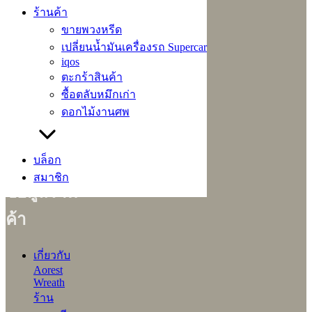
ร้านค้า
ขายพวงหรีด
หน้าร้าน
เปลี่ยนน้ำมันเครื่องรถ Supercar
ค้า
iqos
สินค้า
ตะกร้าสินค้า
แนะนำ
ซื้อตลับหมึกเก่า
ต้นไม้ใน
ดอกไม้งานศพ
บ้าน
กระถาง
ต้นไม้
บล็อก
สมาชิก
ข้อมูลร้าน
ค้า
เกี่ยวกับ
Aorest
Wreath
ร้าน