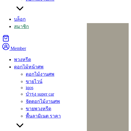
จำฉันไว้
เข้าสู่ระบบ
ลืมรหัสผ่านของคุณ?
บล็อก
สมาชิก
Member
ร้านพวงหรีดเป็น
พวงหรีด
ธุรกิจที่ผลิตและ
ดอกไม้หน้าศพ
จำหน่ายพวงหรีด
ดอกไม้งานศพ
ทั้งสด แห้ง และ
ขายไวน์
ประดิษฐ์ ดอกไม้
iqos
สดใหม่เสมอ
บำรุง super car
โทร :
084-0961227
จัดดอกไม้งานศพ
line :
@aorest
ขายพวงหรีด
พื้นลามิเนต ราคา
หมวดหมู่
สินค้า