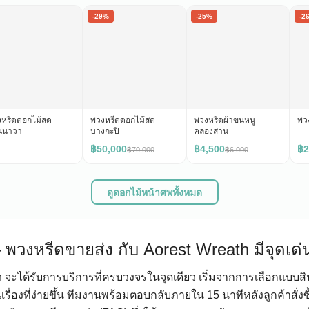
-29%
-25%
-2
หรีดดอกไม้สด
พวงหรีดดอกไม้สด
พวงหรีดผ้าขนหนู
พว
นนาวา
บางกะปิ
คลองสาน
฿50,000
฿4,500
฿2
฿70,000
฿6,000
ดูดอกไม้หน้าศพทั้งหมด
 พวงหรีดขายส่ง กับ Aorest Wreath มีจุดเด่
ath จะได้รับการบริการที่ครบวงจรในจุดเดียว เริ่มจากการเลือกแบบส
รื่องที่ง่ายขึ้น ทีมงานพร้อมตอบกลับภายใน 15 นาทีหลังลูกค้าสั่งซ