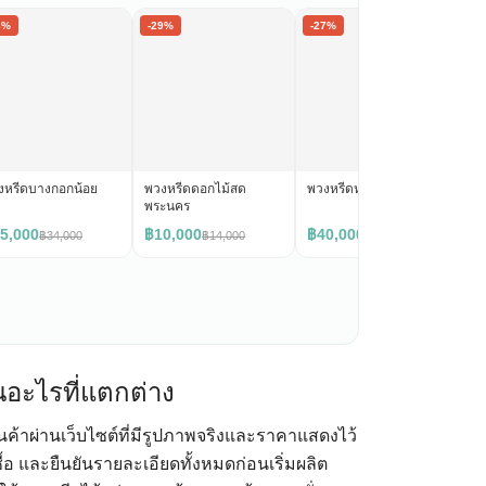
6%
-29%
-27%
-2
งหรีดบางกอกน้อย
พวงหรีดดอกไม้สด
พวงหรีดหนองแขม
พว
พระนคร
5,000
฿10,000
฿40,000
฿
฿34,000
฿14,000
฿55,000
นอะไรที่แตกต่าง
ินค้าผ่านเว็บไซต์ที่มีรูปภาพจริงและราคาแสดงไว้
ื้อ และยืนยันรายละเอียดทั้งหมดก่อนเริ่มผลิต