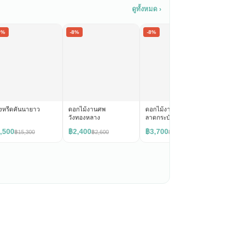
ดูทั้งหมด ›
0%
-8%
-8%
-1
งหรีดคันนายาว
ดอกไม้งานศพ
ดอกไม้งานศพ
ดอ
วังทองหลาง
ลาดกระบัง
,500
฿2,400
฿3,700
฿1
฿15,300
฿2,600
฿4,000