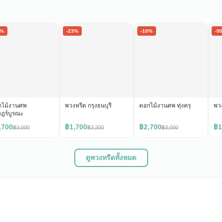
0%
-23%
-10%
-9
กไม้งานศพ
พวงหรีด กรุงธนบุรี
ดอกไม้งานศพ ทุ่งครุ
พว
ฎร์บูรณะ
,700
฿1,700
฿2,700
฿1
฿3,000
฿2,200
฿3,000
ดูพวงหรีดทั้งหมด