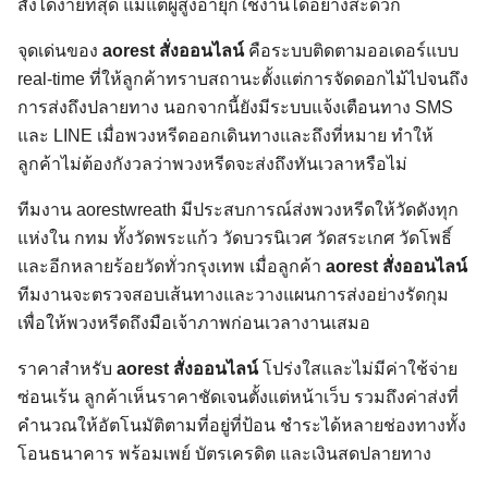
สั่งได้ง่ายที่สุด แม้แต่ผู้สูงอายุก็ใช้งานได้อย่างสะดวก
จุดเด่นของ
aorest สั่งออนไลน์
คือระบบติดตามออเดอร์แบบ
real-time ที่ให้ลูกค้าทราบสถานะตั้งแต่การจัดดอกไม้ไปจนถึง
การส่งถึงปลายทาง นอกจากนี้ยังมีระบบแจ้งเตือนทาง SMS
และ LINE เมื่อพวงหรีดออกเดินทางและถึงที่หมาย ทำให้
ลูกค้าไม่ต้องกังวลว่าพวงหรีดจะส่งถึงทันเวลาหรือไม่
ทีมงาน aorestwreath มีประสบการณ์ส่งพวงหรีดให้วัดดังทุก
แห่งใน กทม ทั้งวัดพระแก้ว วัดบวรนิเวศ วัดสระเกศ วัดโพธิ์
และอีกหลายร้อยวัดทั่วกรุงเทพ เมื่อลูกค้า
aorest สั่งออนไลน์
ทีมงานจะตรวจสอบเส้นทางและวางแผนการส่งอย่างรัดกุม
เพื่อให้พวงหรีดถึงมือเจ้าภาพก่อนเวลางานเสมอ
ราคาสำหรับ
aorest สั่งออนไลน์
โปร่งใสและไม่มีค่าใช้จ่าย
ซ่อนเร้น ลูกค้าเห็นราคาชัดเจนตั้งแต่หน้าเว็บ รวมถึงค่าส่งที่
คำนวณให้อัตโนมัติตามที่อยู่ที่ป้อน ชำระได้หลายช่องทางทั้ง
โอนธนาคาร พร้อมเพย์ บัตรเครดิต และเงินสดปลายทาง