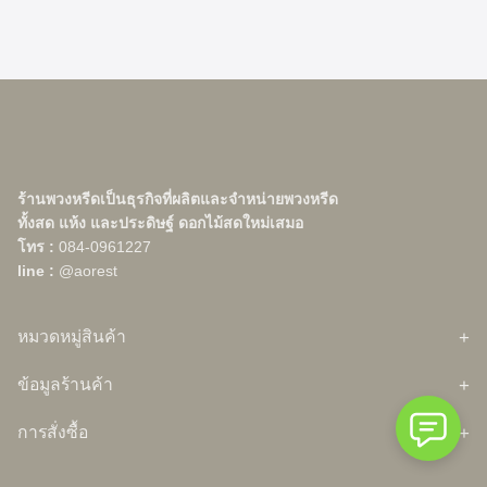
Search
Search
for:
ร้านพวงหรีดเป็นธุรกิจที่ผลิตและจำหน่ายพวงหรีด
ทั้งสด แห้ง และประดิษฐ์ ดอกไม้สดใหม่เสมอ
โทร :
084-0961227
line :
@aorest
หมวดหมู่สินค้า
หน้าร้านค้า
ข้อมูลร้านค้า
สินค้าแนะนำ
เกี่ยวกับ Aorest Wreath ร้านพวงหรีดและดอกไม้งานศพ อันดับ 1
ต้นไม้ในบ้าน
การสั่งซื้อ
กรุงเทพ
กระถางต้นไม้
สมาชิก
โปรโมชั่น