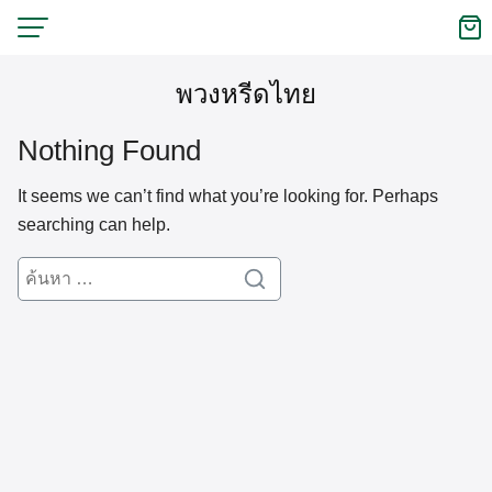
Skip
to
content
พวงหรีดไทย
Nothing Found
It seems we can’t find what you’re looking for. Perhaps
searching can help.
Search
Search
for: