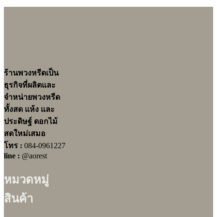
ร้านพวงหรีดเป็น
ธุรกิจที่ผลิตและ
จำหน่ายพวงหรีด
ทั้งสด แห้ง และ
ประดิษฐ์ ดอกไม้
สดใหม่เสมอ
โทร :
084-0961227
line :
@aorest
หมวดหมู่
สินค้า