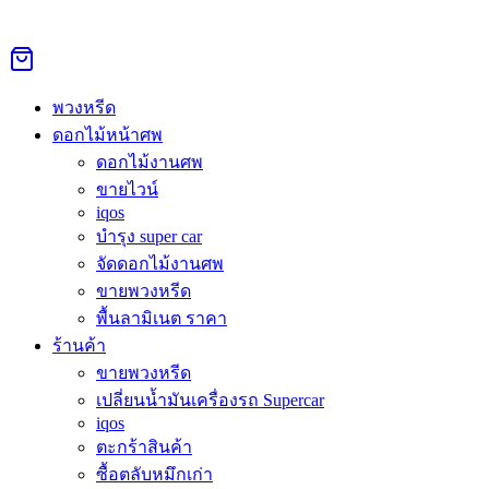
Skip
to
Search
Search
content
for:
หน้าหลัก
›
พวงหรีด
›
ดอกไม้งานศพ ทุ่งครุ
พวงหรีด
Sale 10%
ดอกไม้หน้าศพ
ดอกไม้งานศพ
ขายไวน์
ดอกไม้งานศพ ทุ่งครุ
iqos
บำรุง super car
Original
Current
จัดดอกไม้งานศพ
3,000.00
฿
2,700.00
฿
price
price
ขายพวงหรีด
was:
is:
สั่งดอกไม้งานศพ ทุ่งครุ คุณภาพดี ราคาเริ่ม 999 บาท ส่งด่วน 3
พื้นลามิเนต ราคา
3,000.00฿.
2,700.00฿.
ชม. ทุกวัด ทุกวัน 24 ชม. โทร/LINE สอบถามได้เลย
ร้านค้า
ขายพวงหรีด
สั่งซื้อผ่าน Line @Aorest
เปลี่ยนน้ำมันเครื่องรถ Supercar
หมวดหมู่:
พวงหรีด
iqos
ตะกร้าสินค้า
คำอธิบาย
ซื้อตลับหมึกเก่า