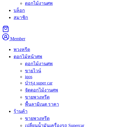
ดอกไม้งานศพ
คำอธิบาย
บล็อก
สมาชิก
ดอกไม้งานศพ ทุ่งครุ คุณภาพดี พร้อมส่งด่วนถึงทุกวัดในเขตทุ่ง
ครุ บริษัทอาลัยรีทเป็นผู้ให้บริการดอกไม้งานศพและพวงหรีดใน
กรุงเทพมหานครมากกว่า 10 ปี ทุ่งครุเป็นเขตชานเมืองทางใต้
Member
สุดของกรุงเทพ มีวิถีชีวิตชุมชนเรียบง่ายใกล้ชิดธรรมชาติ ผู้คน
ในพื้นที่มีความเอื้ออาทรและช่วยเหลือกัน โดยเฉพาะในช่วง
พวงหรีด
เวลาของการสูญเสีย ชาวชุมชนทุ่งครุจึงไว้วางใจเลือกใช้บริการ
ดอกไม้หน้าศพ
ของเราสำหรับพิธีสำคัญในครอบครัว เรามีดอกไม้สดคุณภาพดี
ดอกไม้งานศพ
จากตลาดปากคลองตลาดและจากต่างประเทศ พร้อมทีมช่างจัด
ขายไวน์
iqos
ดอกไม้ที่มีประสบการณ์คอยดูแลทุกออเดอร์อย่างตั้งใจ ราคา
บำรุง super car
เริ่มต้นเพียง 999 บาท ส่งถึงที่ภายใน 3 ชั่วโมง เปิดให้บริการทุก
จัดดอกไม้งานศพ
วันตลอด 24 ชั่วโมง
ขายพวงหรีด
พื้นลามิเนต ราคา
ดอกไม้งานศพ ทุ่งครุ ในพื้นที่ทุ่งครุ —
ร้านค้า
บริการจัดส่งครบทุกวัด
ขายพวงหรีด
เปลี่ยนน้ำมันเครื่องรถ Supercar