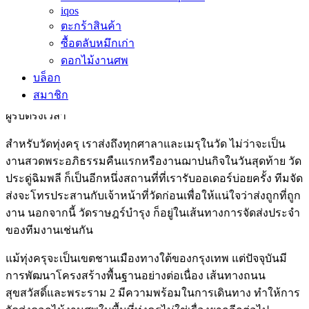
iqos
เขตทุ่งครุเป็นพื้นที่ที่มีวัดสำคัญสำหรับประกอบพิธีกรรมทาง
ตะกร้าสินค้า
พุทธศาสนา ได้แก่ วัดทุ่งครุ วัดประดู่ฉิมพลี และวัดราษฎร์บำรุง
ซื้อตลับหมึกเก่า
ซึ่งล้วนเป็นวัดที่ชาวชุมชนให้ความไว้วางใจมาช้านาน ทีมจัดส่ง
ดอกไม้งานศพ
ของเราคุ้นเคยกับเส้นทางในพื้นที่ทุ่งครุเป็นอย่างดี ทั้งถนน
บล็อก
สุขสวัสดิ์ ถนนพระราม 2 และถนนทุ่งครุ รวมถึงซอยสุขสวัสดิ์ 30
สมาชิก
และซอยทุ่งครุ-ราษฎร์บูรณะ ทำให้มั่นใจได้ว่าดอกไม้จะถึงมือ
ผู้รับตรงเวลา
สำหรับวัดทุ่งครุ เราส่งถึงทุกศาลาและเมรุในวัด ไม่ว่าจะเป็น
งานสวดพระอภิธรรมคืนแรกหรืองานฌาปนกิจในวันสุดท้าย วัด
ประดู่ฉิมพลี ก็เป็นอีกหนึ่งสถานที่ที่เรารับออเดอร์บ่อยครั้ง ทีมจัด
ส่งจะโทรประสานกับเจ้าหน้าที่วัดก่อนเพื่อให้แน่ใจว่าส่งถูกที่ถูก
งาน นอกจากนี้ วัดราษฎร์บำรุง ก็อยู่ในเส้นทางการจัดส่งประจำ
ของทีมงานเช่นกัน
แม้ทุ่งครุจะเป็นเขตชานเมืองทางใต้ของกรุงเทพ แต่ปัจจุบันมี
การพัฒนาโครงสร้างพื้นฐานอย่างต่อเนื่อง เส้นทางถนน
สุขสวัสดิ์และพระราม 2 มีความพร้อมในการเดินทาง ทำให้การ