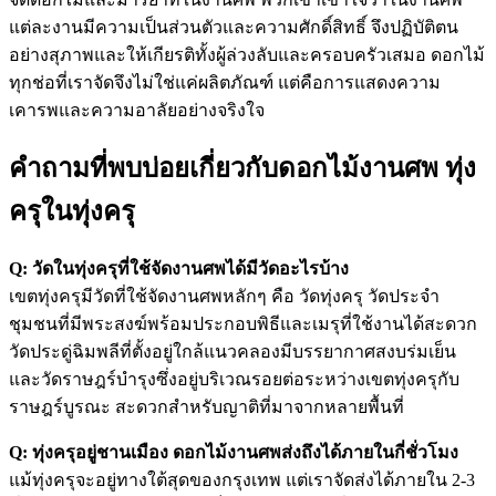
แต่ละงานมีความเป็นส่วนตัวและความศักดิ์สิทธิ์ จึงปฏิบัติตน
อย่างสุภาพและให้เกียรติทั้งผู้ล่วงลับและครอบครัวเสมอ ดอกไม้
ทุกช่อที่เราจัดจึงไม่ใช่แค่ผลิตภัณฑ์ แต่คือการแสดงความ
เคารพและความอาลัยอย่างจริงใจ
คำถามที่พบบ่อยเกี่ยวกับดอกไม้งานศพ ทุ่ง
ครุในทุ่งครุ
Q: วัดในทุ่งครุที่ใช้จัดงานศพได้มีวัดอะไรบ้าง
เขตทุ่งครุมีวัดที่ใช้จัดงานศพหลักๆ คือ วัดทุ่งครุ วัดประจำ
ชุมชนที่มีพระสงฆ์พร้อมประกอบพิธีและเมรุที่ใช้งานได้สะดวก
วัดประดู่ฉิมพลีที่ตั้งอยู่ใกล้แนวคลองมีบรรยากาศสงบร่มเย็น
และวัดราษฎร์บำรุงซึ่งอยู่บริเวณรอยต่อระหว่างเขตทุ่งครุกับ
ราษฎร์บูรณะ สะดวกสำหรับญาติที่มาจากหลายพื้นที่
Q: ทุ่งครุอยู่ชานเมือง ดอกไม้งานศพส่งถึงได้ภายในกี่ชั่วโมง
แม้ทุ่งครุจะอยู่ทางใต้สุดของกรุงเทพ แต่เราจัดส่งได้ภายใน 2-3