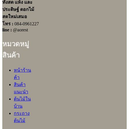
ทั้งสด แห้ง และ
ประดิษฐ์ ดอกไม้
สดใหม่เสมอ
โทร :
084-0961227
line :
@aorest
หมวดหมู่
สินค้า
หน้าร้าน
ค้า
สินค้า
แนะนำ
ต้นไม้ใน
บ้าน
กระถาง
ต้นไม้