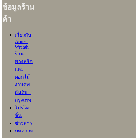
ข้อมูลร้าน
ค้า
เกี่ยวกับ
Aorest
Wreath
ร้าน
พวงหรีด
และ
ดอกไม้
งานศพ
อันดับ 1
กรุงเทพ
โปรโม
ชั่น
ข่าวสาร
บทความ