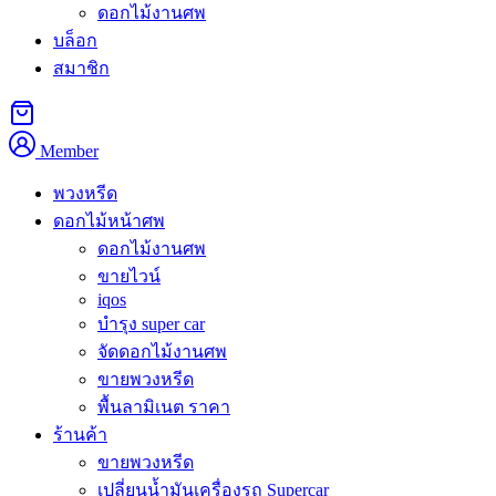
ดอกไม้งานศพ
บล็อก
คำอธิบาย
สมาชิก
เขต
คลองสามวา
เป็นเขตขนาดใหญ่ทางฝั่งตะวันออกของ
กรุงเทพฯ ที่ผสมผสานระหว่างท้องทุ่งนา คลองสายยาว และ
Member
หมู่บ้านจัดสรรที่เติบโตอย่างรวดเร็ว เมื่อครอบครัวต้องจัดงาน
บำเพ็ญกุศล การเลือก
พวงหรีดดอกไม้สด คลองสามวา
ที่สั่งง่าย
พวงหรีด
และส่งถึงไวจึงตอบโจทย์ผู้คนในย่านนี้ที่ไม่อยากเดินทางเข้า
ดอกไม้หน้าศพ
เมือง คลองสามว ามีเสน่ห์ของชุมชนชานเมืองที่ยังเหนียวแน่น
ดอกไม้งานศพ
เพื่อนบ้านช่วยเหลือกันเมื่อมีงาน วัดในพื้นที่จึงเป็นศูนย์รวมจิตใจ
ขายไวน์
iqos
สำคัญ ร้านของเราพร้อมจัดดอกไม้งานศพให้งดงามและส่งถึง
บำรุง super car
ทุกวัดในคลองสามวาอย่างรวดเร็ว
จัดดอกไม้งานศพ
ขายพวงหรีด
พวงหรีดดอกไม้สด คลองสามวา — บริการ
พื้นลามิเนต ราคา
จัดส่งครบทุกวัด
ร้านค้า
ขายพวงหรีด
ในเขตคลองสามวา ครอบครัวนิยมจัดงานสวดพระอภิธรรมที่
วัด
เปลี่ยนน้ำมันเครื่องรถ Supercar