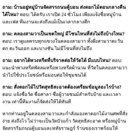
ถาม: บ้านอยู่หมู่บ้านจัดสรรถนนคู้บอน ส่งดอกไม้ตอนกลางคืน
ได้ไหม?
ตอบ: ได้ครับ เราเปิด 24 ชั่วโมง เพียงแจ้งชื่อหมู่บ้าน
และเฟส ทีมงานจะส่งถึงแม้เป็นเวลากลางดึก
ถาม: คลองสามวาเป็นเขตใหญ่ มีโซนไหนที่ส่งไม่ถึงบ้างไหม?
ตอบ: เราดูแลครบทุกแขวงในคลองสามวา ทั้งฝั่งสามวาตะวัน
ตก ตะวันออก และบางชัน ไม่มีโซนที่ส่งไม่ถึง
ถาม: อยากได้พวงหรีดที่บริจาคต่อให้วัดได้ มีแบบไหน?
ตอบ:
แนะนำพวงหรีดพัดลมหรือพวงหรีดผ้านวม ที่วัดในคลองสามวา
นำไปใช้ประโยชน์หรือมอบต่อให้ชุมชนได้
ถาม: สั่งดอกไม้ไปวัดสุทธิสะอาดต้องเตรียมข้อมูลอะไรบ้าง?
ตอบ: แจ้งชื่อวัด ชื่อศาลา ชื่อผู้วายชนม์สำหรับป้าย และเวลา
งาน เท่านี้ทีมงานก็จัดส่งให้ได้ทันที
หากท่านอยู่ในคลองสามวาและกำลังมองหาดอกไม้งานศพที่สั่ง
ง่าย ส่งถึงไว ไม่ว่าจะเป็นวัดบัวแก้ว วัดสุทธิสะอาด หรือหมู่บ้าน
จัดสรรริมถนนคู้บอนและหทัยราษฎร์ ร้านของเราพร้อมให้