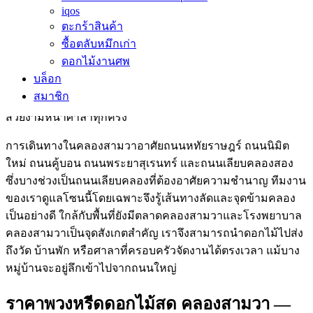
iqos
บัวแก้ว
ริมคลองแสนแสบ
วัดศรีสุขสถาพร
และ
วัดสุทธิสะอาด
ตะกร้าสินค้า
ซึ่งเป็นวัดประจำชุมชนที่มีศาลาบำเพ็ญกุศลพร้อม นอกจากนี้ยัง
ซื้อตลับหมึกเก่า
มีวัดแสนสุข วัดสามง่าม และวัดคู้บอนที่ครอบครัวในแขวงต่าง
ดอกไม้งานศพ
ๆ ใช้จัดงานเป็นประจำ เรารับจัดส่งดอกไม้งานศพและพวงหรีด
บล็อก
ถึงศาลาทุกหลังในวัดเหล่านี้ ไม่ว่าจะเป็นงานสวดอภิธรรมตอน
สมาชิก
ค่ำหรือพิธีฌาปนกิจที่เมรุ ทีมงานจัดวางดอกไม้ให้เรียบร้อย
สวยงามหน้าศาลาทุกครั้ง
การเดินทางในคลองสามวาอาศัยถนนหทัยราษฎร์ ถนนนิมิต
ใหม่ ถนนคู้บอน ถนนพระยาสุเรนทร์ และถนนเลียบคลองสอง
ซึ่งบางช่วงเป็นถนนเลียบคลองที่ต้องอาศัยความชำนาญ ทีมงาน
ของเราดูแลโซนนี้โดยเฉพาะจึงรู้เส้นทางลัดและจุดข้ามคลอง
เป็นอย่างดี ใกล้กับพื้นที่ยังมีตลาดคลองสามวาและโรงพยาบาล
คลองสามวาเป็นจุดสังเกตสำคัญ เราจึงสามารถนำดอกไม้ไปส่ง
ถึงวัด บ้านพัก หรือศาลาที่ครอบครัวจัดงานได้ตรงเวลา แม้บาง
หมู่บ้านจะอยู่ลึกเข้าไปจากถนนใหญ่
ราคาพวงหรีดดอกไม้สด คลองสามวา —