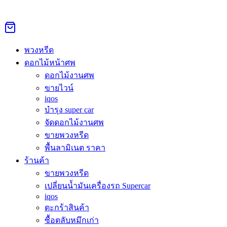
Skip
to
Search
Search
content
for:
หน้าหลัก
›
ดอกไม้หน้าศพ
›
พวงหรีดดอกไม้สด คลองสามวา
พวงหรีด
Sale 27%
ดอกไม้หน้าศพ
ดอกไม้งานศพ
ขายไวน์
พวงหรีดดอกไม้สด คลองสามวา
iqos
บำรุง super car
Original
Current
จัดดอกไม้งานศพ
15,000.00
฿
11,000.00
฿
price
price
ขายพวงหรีด
was:
is:
สั่งพวงหรีดดอกไม้สด คลองสามวา คุณภาพดี ราคาเริ่ม 999
พื้นลามิเนต ราคา
15,000.00฿.
11,000.00฿.
บาท ส่งด่วน 3 ชม. ทุกวัด ทุกวัน 24 ชม. โทร/LINE สอบถามได้
ร้านค้า
เลย
ขายพวงหรีด
เปลี่ยนน้ำมันเครื่องรถ Supercar
สั่งซื้อผ่าน Line @Aorest
iqos
หมวดหมู่:
ดอกไม้หน้าศพ
ตะกร้าสินค้า
ซื้อตลับหมึกเก่า
คำอธิบาย