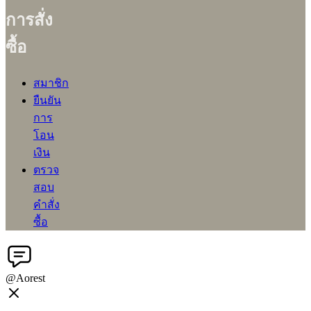
การสั่ง
ซื้อ
สมาชิก
ยืนยัน
การ
โอน
เงิน
ตรวจ
สอบ
คำสั่ง
ซื้อ
@Aorest