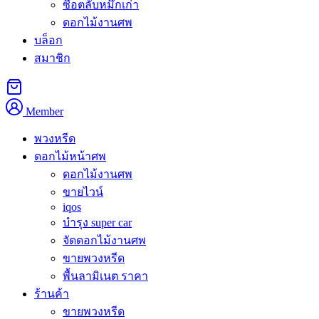
ซื้อตลับหมึกเก่า
ดอกไม้งานศพ
ร้านของเราให้บริการ
พวงหรีดราษฎร์บูรณะ
จัดส่งถึงวัดในเขตร
บล็อก
สมาชิก
สั่งพวงหรีดราษฎร์บูรณะ ส่งวัดไหนได้บ้าง
เขตราษฎร์บูรณะแบ่งเป็นแขวงราษฎร์บูรณะและแขวงบางปะกอก วัด
Member
แจงร้อน
ซึ่งทั้งหมดเป็นวัดหลักที่ชุมชนในย่านนี้ใช้ประกอบพิธี 
พวงหรีด
ดอกไม้หน้าศพ
พวงหรีดราษฎร์บูรณะ มีแบบไหน ราคาเท่าไ
ดอกไม้งานศพ
ขายไวน์
เรามีพวงหรีดดอกไม้สดที่คัดสรรดอกไม้คุณภาพดี พวงหรีดพัดลมที
iqos
บาท ออกแบบป้ายข้อความได้ตามความเหมาะสม
บำรุง super car
จัดดอกไม้งานศพ
สั่งพวงหรีดราษฎร์บูรณะด่วนอย่างไร
ขายพวงหรีด
พื้นลามิเนต ราคา
แจ้งชื่อวัดผ่าน LINE หรือโทรศัพท์ ทีมงานจะจัดส่งถึงวัดภายใน 3
ร้านค้า
ขายพวงหรีด