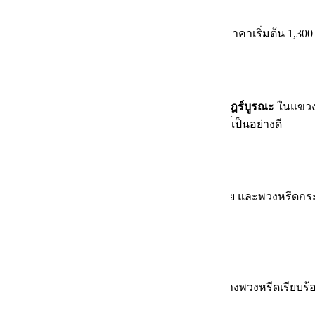
าษฎร์บูรณะ ครอบคลุมพื้นที่ตลอดถนนสุขสวัสดิ์ ราคาเริ่มต้น 1,3
ที่เราให้บริการจัดส่งเป็นประจำได้แก่
วัดราษฎร์บูรณะ
ในแขว
ทีมงานของเรารู้จักเส้นทางตลอดแนวถนนสุขสวัสดิ์เป็นอย่างดี
หร่
่นำไปใช้ต่อได้จริง พวงหรีดผ้าที่มีความเรียบง่าย และพวงหรีดก
0 นาทีถึง 1 ชั่วโมง พร้อมถ่ายภาพยืนยันการจัดวางพวงหรีดเรียบร้อ