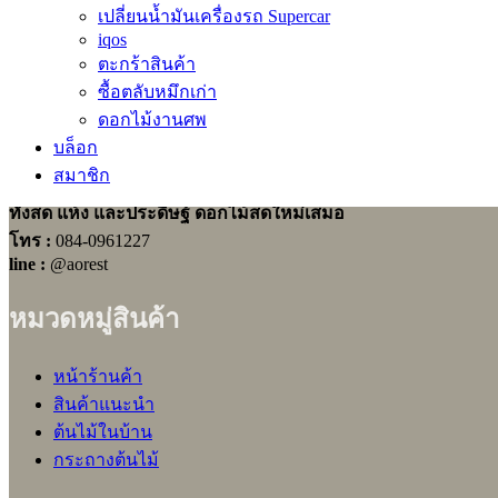
สำหรับงานศพในเขตราษฎร์บูรณะ ติดต่อสั่งพวงหรีดกับเราได้ตลอ
เปลี่ยนน้ำมันเครื่องรถ Supercar
iqos
ตะกร้าสินค้า
ซื้อตลับหมึกเก่า
ดอกไม้งานศพ
บล็อก
สมาชิก
ร้านพวงหรีดเป็นธุรกิจที่ผลิตและจำหน่ายพวงหรีด
ทั้งสด แห้ง และประดิษฐ์ ดอกไม้สดใหม่เสมอ
โทร :
084-0961227
line :
@aorest
หมวดหมู่สินค้า
หน้าร้านค้า
สินค้าแนะนำ
ต้นไม้ในบ้าน
กระถางต้นไม้