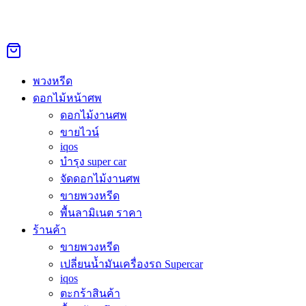
Skip
to
Search
Search
content
for:
หน้าหลัก
›
ดอกไม้หน้าศพ
›
พวงหรีดราษฎร์บูรณะ
Sale 27%
พวงหรีด
ดอกไม้หน้าศพ
ดอกไม้งานศพ
พวงหรีดราษฎร์บูรณะ
ขายไวน์
iqos
บำรุง super car
Original
Current
55,000.00
฿
40,000.00
฿
price
price
จัดดอกไม้งานศพ
was:
is:
สั่งพวงหรีดดอกไม้สด ราษฎร์บูรณะ คุณภาพดี พวงหรีดเริ่ม 1,300
ขายพวงหรีด
55,000.00฿.
40,000.00฿.
พื้นลามิเนต ราคา
สั่งซื้อผ่าน Line @Aorest
ร้านค้า
หมวดหมู่:
ดอกไม้หน้าศพ
ป้ายกำกับ:
ดอกไม้ราษฎร์บูรณะ
ขายพวงหรีด
เปลี่ยนน้ำมันเครื่องรถ Supercar
คำอธิบาย
iqos
ตะกร้าสินค้า
คำอธิบาย