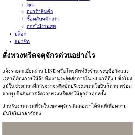
iqos
เรามีพวงหรีดดอกไม้สดที่ได้รับความนิยมสูงสุดในการจัดงาน
ตะกร้าสินค้า
พวงหรีดพัดลมที่ใช้งานได้จริง พวงหรีดผ้าที่เก็บไว้ได้นาน และ
ซื้อตลับหมึกเก่า
พวงหรีดกระดาษสาที่มีรายละเอียดประณีต ราคาพวงหรีด
ดอกไม้งานศพ
ดอกไม้สดเริ่มต้นที่ 1,300 บาท เลือกขนาดและโทนสีได้ตาม
บล็อก
ความเหมาะสมกับพิธี
สมาชิก
สั่งพวงหรีดจตุจักรด่วนอย่างไร
แจ้งรายละเอียดผ่าน LINE หรือโทรศัพท์ถึงร้าน ระบุชื่อวัดและ
เวลาที่ต้องการให้ถึง ทีมงานจะจัดส่งภายใน 30 นาทีถึง 1 ชั่วโมง
แม้ในช่วงเวลาที่การจราจรติดขัดบริเวณพหลโยธินก็ตาม พร้อม
ถ่ายรูปยืนยันการจัดวางพวงหรีดส่งให้ลูกค้าทุกครั้ง
สำหรับงานด่วนที่วัดในเขตจตุจักร ติดต่อเราได้ทันทีเพื่อความ
มั่นใจในเวลาจัดส่ง