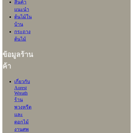
สินค้า
แนะนำ
ต้นไม้ใน
บ้าน
กระถาง
ต้นไม้
ข้อมูลร้าน
ค้า
เกี่ยวกับ
Aorest
Wreath
ร้าน
พวงหรีด
และ
ดอกไม้
งานศพ