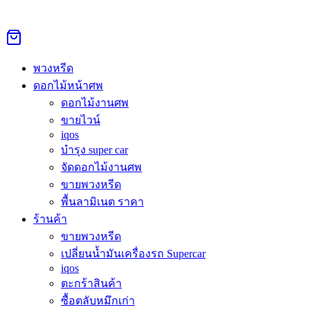
Skip
to
Search
Search
content
for:
หน้าหลัก
›
ดอกไม้หน้าศพ
›
พวงหรีดจตุจักร
พวงหรีด
Sale 26%
ดอกไม้หน้าศพ
ดอกไม้งานศพ
ขายไวน์
พวงหรีดจตุจักร
iqos
บำรุง super car
Original
Current
จัดดอกไม้งานศพ
34,000.00
฿
25,000.00
฿
price
price
ขายพวงหรีด
was:
is:
สั่งพวงหรีดดอกไม้สด จตุจักร คุณภาพดี พวงหรีดเริ่ม 1,300 บาท
พื้นลามิเนต ราคา
34,000.00฿.
25,000.00฿.
ดอกไม้งานศพเริ่ม 4,500 บาท ส่งด่วน 3 ชม. ทุกวัด ทุกวัน 24 ชม.
ร้านค้า
โทร/LINE สอบถามได้เลย
ขายพวงหรีด
เปลี่ยนน้ำมันเครื่องรถ Supercar
สั่งซื้อผ่าน Line @Aorest
iqos
หมวดหมู่:
ดอกไม้หน้าศพ
ป้ายกำกับ:
ดอกไม้จตุจักร
ตะกร้าสินค้า
ซื้อตลับหมึกเก่า
คำอธิบาย