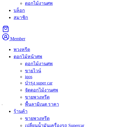
ดอกไม้งานศพ
บล็อก
คำอธิบาย
สมาชิก
พวงหรีดจตุจักร
จากร้านของเราจัดส่งถึงวัดในเขตจตุจักร
ครอบคลุมพื้นที่รอบสวนจตุจักรและตลาดนัดจตุจักร ราคาเริ่ม
Member
ต้น 1,300 บาท บริการรวดเร็วทันเวลางาน
พวงหรีด
สั่งพวงหรีดจตุจักร ส่งวัดไหนได้บ้าง
ดอกไม้หน้าศพ
ดอกไม้งานศพ
ขายไวน์
เขตจตุจักรแบ่งเป็น 5 แขวง โดยวัดที่เราให้บริการจัดส่งพวงหรีด
iqos
เป็นประจำได้แก่
วัดเทวสุนทร
หรือวัดสุนทริการาม และ
วัด
บำรุง super car
เสมียนนารี
ซึ่งทั้งสองแห่งตั้งอยู่ในแขวงลาดยาว เป็นวัดหลักที่
จัดดอกไม้งานศพ
ชุมชนในย่านนี้ใช้ประกอบพิธีฌาปนกิจ ทีมงานของเรารู้จักเส้น
ขายพวงหรีด
ทางเข้าออกและจุดจอดรถของทั้งสองวัดเป็นอย่างดี ทำให้จัดส่ง
พื้นลามิเนต ราคา
ได้อย่างราบรื่น
ร้านค้า
ขายพวงหรีด
พวงหรีดจตุจักร มีแบบไหน ราคาเท่าไหร่
เปลี่ยนน้ำมันเครื่องรถ Supercar