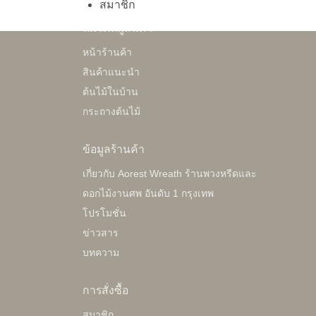
สมาชิก
หมวดหมู่สินค้า
หน้าร้านค้า
พวงหรีดราษฎร์บูรณะ
สินค้าแนะนำ
Original
Current
55,000.00
฿
40,000.00
฿
ต้นไม้ในบ้าน
price
price
กระถางต้นไม้
was:
is:
55,000.00฿.
40,000.00฿.
ข้อมูลร้านค้า
เกี่ยวกับ Aorest Wreath ร้านพวงหรีดและ
ดอกไม้งานศพ อันดับ 1 กรุงเทพ
โปรโมชั่น
ข่าวสาร
บทความ
การสั่งซื้อ
สมาชิก