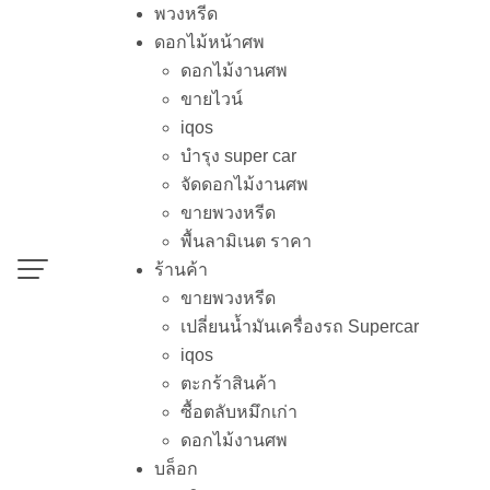
Skip
พวงหรีด
to
ดอกไม้หน้าศพ
content
ดอกไม้งานศพ
หน้าหลัก
›
สินค้าที่มีป้ายกำกับ “ดอกไม้ราษฎร์บู
ขายไวน์
ดอกไม้ราษฎร์บูรณะ
iqos
บำรุง super car
แสดง 1 รายการ
จัดดอกไม้งานศพ
ขายพวงหรีด
พื้นลามิเนต ราคา
ร้านค้า
ขายพวงหรีด
เปลี่ยนน้ำมันเครื่องรถ Supercar
iqos
ตะกร้าสินค้า
Sale 27%
ร้านพวงหรีดเป็นธุรกิจที่ผลิตและจำหน่ายพวงหรีด
ซื้อตลับหมึกเก่า
ทั้งสด แห้ง และประดิษฐ์ ดอกไม้สดใหม่เสมอ
ดอกไม้งานศพ
โทร :
084-0961227
บล็อก
line :
@aorest