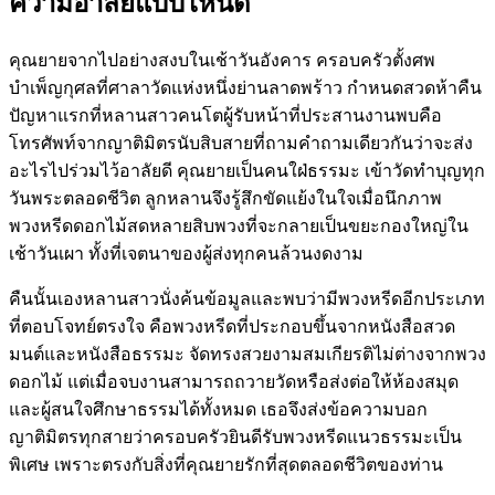
ความอาลัยแบบไหนดี
คุณยายจากไปอย่างสงบในเช้าวันอังคาร ครอบครัวตั้งศพ
บำเพ็ญกุศลที่ศาลาวัดแห่งหนึ่งย่านลาดพร้าว กำหนดสวดห้าคืน
ปัญหาแรกที่หลานสาวคนโตผู้รับหน้าที่ประสานงานพบคือ
โทรศัพท์จากญาติมิตรนับสิบสายที่ถามคำถามเดียวกันว่าจะส่ง
อะไรไปร่วมไว้อาลัยดี คุณยายเป็นคนใฝ่ธรรมะ เข้าวัดทำบุญทุก
วันพระตลอดชีวิต ลูกหลานจึงรู้สึกขัดแย้งในใจเมื่อนึกภาพ
พวงหรีดดอกไม้สดหลายสิบพวงที่จะกลายเป็นขยะกองใหญ่ใน
เช้าวันเผา ทั้งที่เจตนาของผู้ส่งทุกคนล้วนงดงาม
คืนนั้นเองหลานสาวนั่งค้นข้อมูลและพบว่ามีพวงหรีดอีกประเภท
ที่ตอบโจทย์ตรงใจ คือพวงหรีดที่ประกอบขึ้นจากหนังสือสวด
มนต์และหนังสือธรรมะ จัดทรงสวยงามสมเกียรติไม่ต่างจากพวง
ดอกไม้ แต่เมื่อจบงานสามารถถวายวัดหรือส่งต่อให้ห้องสมุด
และผู้สนใจศึกษาธรรมได้ทั้งหมด เธอจึงส่งข้อความบอก
ญาติมิตรทุกสายว่าครอบครัวยินดีรับพวงหรีดแนวธรรมะเป็น
พิเศษ เพราะตรงกับสิ่งที่คุณยายรักที่สุดตลอดชีวิตของท่าน