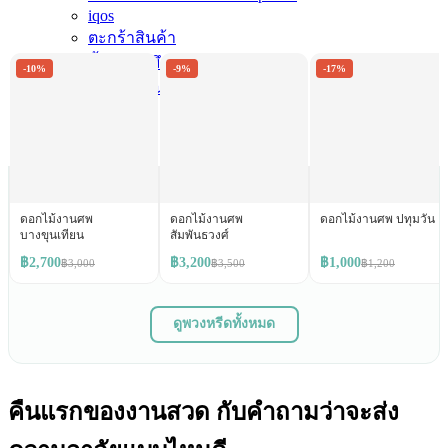
🌹 พวงหรีดแนะนำ
iqos
เลือกพวงหรีดส่งวัดได้เลย
ดูทั้งหมด ›
ตะกร้าสินค้า
ซื้อตลับหมึกเก่า
-10%
-9%
-17%
ดอกไม้งานศพ
บล็อก
สมาชิก
ดอกไม้งานศพ
ดอกไม้งานศพ
ดอกไม้งานศพ ปทุมวัน
บางขุนเทียน
สัมพันธวงศ์
฿2,700
฿3,200
฿1,000
฿3,000
฿3,500
฿1,200
ดูพวงหรีดทั้งหมด
คืนแรกของงานสวด กับคำถามว่าจะส่ง