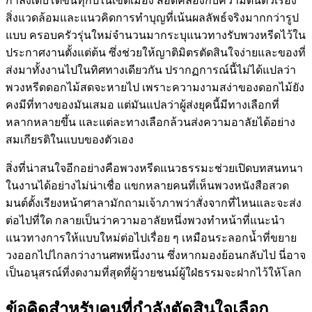
กำลังเติบโตขึ้นทุกปีในเขตเมือง สอดคล้องกับความตื่นตัวเรื่อง
สิ่งแวดล้อมและแนวคิดการทำบุญที่เน้นผลลัพธ์จริงมากกว่ารูป
แบบ ครอบครัวรุ่นใหม่จำนวนมากระบุแนวทางรับพวงหรีดไว้ใน
ประกาศงานตั้งแต่ต้น ซึ่งช่วยให้ญาติมิตรตัดสินใจง่ายและของที่
ส่งมาทั้งงานไปในทิศทางเดียวกัน ปรากฏการณ์นี้ไม่ได้แปลว่า
พวงหรีดดอกไม้สดจะหายไป เพราะความงามสง่าของดอกไม้ยัง
คงมีที่ทางของมันเสมอ แต่มันแปลว่าผู้ส่งยุคนี้มีทางเลือกที่
หลากหลายขึ้น และแต่ละทางเลือกล้วนส่งความอาลัยได้อย่าง
สมเกียรติในแบบของตัวเอง
สิ่งที่น่าสนใจอีกอย่างคือพวงหรีดแนวธรรมะช่วยเปิดบทสนทนา
ในงานได้อย่างไม่น่าเชื่อ แขกหลายคนที่เห็นพวงหนังสือสวด
มนต์ตั้งเรียงหน้าศาลามักถามเจ้าภาพว่าสั่งจากที่ไหนและจะส่ง
ต่อไปที่ใด กลายเป็นว่าความอาลัยหนึ่งพวงทำหน้าที่แนะนำ
แนวทางการให้แบบใหม่ต่อไปเรื่อย ๆ เหมือนระลอกน้ำที่ขยาย
วงออกไปไกลกว่างานศพหนึ่งงาน ซึ่งหากมองย้อนกลับไป นี่อาจ
เป็นอนุสรณ์ที่งดงามที่สุดที่ผู้วายชนม์ผู้ใฝ่ธรรมจะฝากไว้ให้โลก
ข้อคิดสำหรับคนที่กำลังตัดสินใจเลือก