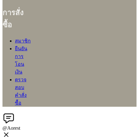
การสั่ง
ซื้อ
สมาชิก
ยืนยัน
การ
โอน
เงิน
ตรวจ
สอบ
คำสั่ง
ซื้อ
@Aorest