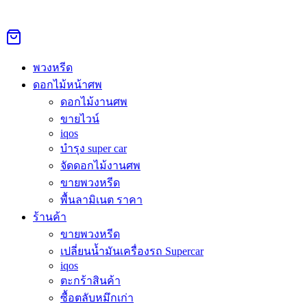
Skip
to
Search
Search
content
for:
เมื่อครอบครัวหนึ่งเลือกพวงหรีดหนังสือธรรมะแทนดอกไม้สด
พวงหรีด
บทเรียนจากศาลาวัดในกรุงเทพฯ
ดอกไม้หน้าศพ
Home
-
ข่าวสาร
-
เมื่อครอบครัวหนึ่งเลือกพวงหรีดหนังสือธรร
ดอกไม้งานศพ
ขายไวน์
iqos
บำรุง super car
จัดดอกไม้งานศพ
ขายพวงหรีด
พื้นลามิเนต ราคา
ร้านค้า
ขายพวงหรีด
เปลี่ยนน้ำมันเครื่องรถ Supercar
iqos
ตะกร้าสินค้า
ซื้อตลับหมึกเก่า