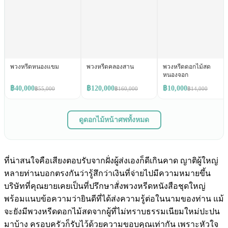
พวงหรีดหนองแขม
พวงหรีดคลองสาน
พวงหรีดดอกไม้สด
หนองจอก
฿40,000
฿120,000
฿10,000
฿55,000
฿160,000
฿14,000
ดูดอกไม้หน้าศพทั้งหมด
ที่น่าสนใจคือเสียงตอบรับจากฝั่งผู้ส่งเองก็ดีเกินคาด ญาติผู้ใหญ่
หลายท่านบอกตรงกันว่ารู้สึกว่าเงินที่จ่ายไปมีความหมายขึ้น
บริษัทที่คุณยายเคยเป็นที่ปรึกษาสั่งพวงหรีดหนังสือชุดใหญ่
พร้อมแนบข้อความว่ายินดีที่ได้ส่งความรู้ต่อในนามของท่าน แม้
จะยังมีพวงหรีดดอกไม้สดจากผู้ที่ไม่ทราบธรรมเนียมใหม่ปะปน
มาบ้าง ครอบครัวก็รับไว้ด้วยความขอบคุณเท่ากัน เพราะหัวใจ