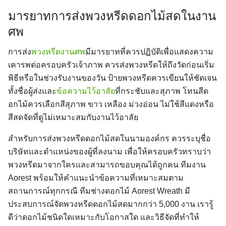
มารยาทการส่งพวงหรีดดอกไม้สดในงาน
ศพ
การส่ง
พวงหรีดงานศพ
มีมารยาทที่ควรปฏิบัติเพื่อแสดงความ
เคารพต่อครอบครัวเจ้าภาพ ควรส่งพวงหรีดให้ถึงวัดก่อนเริ่ม
พิธีหรือในช่วงรับงานของวัน ป้ายพวงหรีดควรเขียนให้ชัดเจน
Search
Search
for:
ทั้งชื่อผู้ส่งและ
ข้อความไว้อาลัย
ที่กระชับและสุภาพ โทนสีด
อกไม้ควรเลือกสีสุภาพ ขาว เหลือง ม่วงอ่อน ไม่ใช้สีแดงหรือ
สีสดจัดที่ดูไม่เหมาะสมกับงานไว้อาลัย
สำหรับการส่งพวงหรีดดอกไม้สดในนามองค์กร ควรระบุชื่อ
บริษัทและตำแหน่งของผู้ที่ลงนาม เพื่อให้ครอบครัวทราบว่า
พวงหรีดมาจากใครและสามารถขอบคุณได้ถูกคน ทีมงาน
Aorest พร้อมให้คำแนะนำข้อความที่เหมาะสมตาม
สถานการณ์ทุกกรณี ทีมช่างดอกไม้ Aorest Wreath มี
ประสบการณ์จัดพวงหรีดดอกไม้สดมากกว่า 5,000 งาน เรารู้
ดีว่าดอกไม้ชนิดใดเหมาะกับโอกาสใด และวิธีจัดที่ทำให้