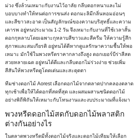
ม่วง ซึ่งล้วนเหมาะกับงานไว้อาลัย กลีบดอกหนาและไม่
บอบบางทำให้ทนต่อการขนส่ง ดอกมะลิมีกลิ่นหอมอ่อนๆ
และสีขาวสะอาด เป็นสัญลักษณ์ของความบริสุทธิ์และความ
เคารพ อยู่ทนประมาณ 1-2 วัน จึงเหมาะกับงานที่ใช้เวลาสั้น
ดอกกุหลาบโดยเฉพาะกุหลาบสีขาวและสีครีม ให้ความรู้สึก
สุภาพและสมเกียรติ อยู่ทนได้ดีหากดูแลรักษาความชื้นให้พอ
เหมาะ มักใช้ในพวงหรีดราคากลางถึงสูง ดอกเยอร์บีร่าสีสด
สวยหลายเฉด อยู่ทนได้ดีและกลีบดอกไม่ร่วงง่าย ช่วยเพิ่ม
สีสันให้พวงหรีดดูโดดเด่นและสะดุดตา
ทีมช่างดอกไม้ Aorest เลือกดอกไม้จากตลาดปากคลองตลาด
ทุกเช้าเพื่อให้ได้ดอกที่สดที่สุด และผสมผสานชนิดดอกไม้
อย่างพิถีพิถันให้เหมาะกับโทนงานและงบประมาณที่แจ้งมา
พวงหรีดดอกไม้สดกับดอกไม้พลาสติก
ต่างกันอย่างไร
ในตลาดพวงหรีดมีทั้งดอกไม้จริงและดอกไม้เทียมให้เลือก