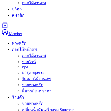
ดอกไม้งานศพ
บล็อก
คำอธิบาย
สมาชิก
พวงหรีดสัมพันธวงศ์
จัดส่งถึงวัดในเขตสัมพันธวงศ์ ครอบคลุม
ย่านเยาวราชและเวิ้งนาครเขษม ราคาเริ่มต้น 1,300 บาท เขตนี้
Member
แม้จะมีขนาดเล็กที่สุดในกรุงเทพแต่มีวัดสำคัญตั้งอยู่
พวงหรีด
สั่งพวงหรีดสัมพันธวงศ์ ส่งวัดไหนได้บ้าง
ดอกไม้หน้าศพ
ดอกไม้งานศพ
ขายไวน์
เขตสัมพันธวงศ์มีวัดหลักที่เราให้บริการจัดส่งเป็นประจำคือ
วัด
iqos
สัมพันธวงศารามวรวิหาร
พระอารามหลวงใกล้แม่น้ำเจ้าพระยา
บำรุง super car
ฝั่งตะวันออก และ
วัดบพิตรพิมุขวรวิหาร
ที่ตั้งอยู่ในย่านเยาวราช
จัดดอกไม้งานศพ
ทั้งสองวัดเป็นสถานที่ที่ชุมชนชาวไทยเชื้อสายจีนในย่านนี้ใช้จัด
ขายพวงหรีด
งานฌาปนกิจมาอย่างยาวนาน ทีมงานของเราคุ้นเคยกับถนน
พื้นลามิเนต ราคา
แคบและการจราจรหนาแน่นในย่านเยาวราชเป็นอย่างดี
ร้านค้า
ขายพวงหรีด
พวงหรีดสัมพันธวงศ์ มีแบบไหน ราคาเท่า
เปลี่ยนน้ำมันเครื่องรถ Supercar