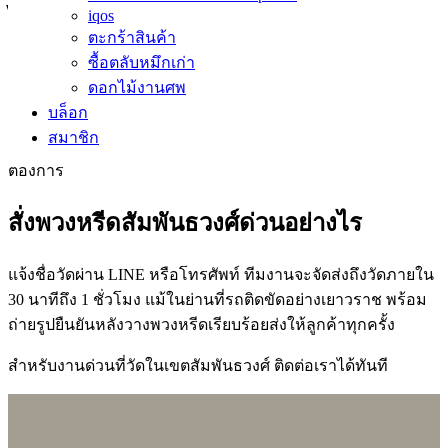
ไหร่
iqos
ตะกร้าสินค้า
ซื้อตลับหมึกเก่า
เรามีพวงหรีดดอกไม้สดที่คัดสรรดอกไม้คุณภาพดี พวงหรีด
ดอกไม้งานศพ
พัดลมที่ใช้งานได้จริง พวงหรีดผ้าที่มีความเรียบง่าย และ
บล็อก
พวงหรีดกระดาษสาที่มีความประณีตสวยงาม ราคาพวงหรีด
สมาชิก
ดอกไม้สดเริ่มต้นที่ 1,300 บาท เลือกข้อความบนป้ายได้ตาม
ต้องการ
สั่งพวงหรีดสัมพันธวงศ์ด่วนอย่างไร
แจ้งชื่อวัดผ่าน LINE หรือโทรศัพท์ ทีมงานจะจัดส่งถึงวัดภายใน
30 นาทีถึง 1 ชั่วโมง แม้ในย่านที่รถติดขัดอย่างเยาวราช พร้อม
ถ่ายรูปยืนยันหลังวางพวงหรีดเรียบร้อยส่งให้ลูกค้าทุกครั้ง
สำหรับงานด่วนที่วัดในเขตสัมพันธวงศ์ ติดต่อเราได้ทันที