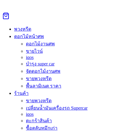
Skip
to
Search
Search
content
for:
หน้าหลัก
›
ดอกไม้หน้าศพ
›
พวงหรีดสัมพันธวงศ์
พวงหรีด
Sale 25%
ดอกไม้หน้าศพ
ดอกไม้งานศพ
ขายไวน์
พวงหรีดสัมพันธวงศ์
iqos
บำรุง super car
Original
Current
จัดดอกไม้งานศพ
160,000.00
฿
120,000.00
฿
price
price
ขายพวงหรีด
was:
is:
พวงหรีดดอกไม้สด สัมพันธวงศ์ พวงหรีดเริ่ม 1,300 บาท ดอกไม้
พื้นลามิเนต ราคา
160,000.00฿.
120,000.00฿.
งานศพเริ่ม 4,500 บาท คุณภาพดี ส่งด่วน 3 ชม. ทุกวัด ทุกวัน 24
ร้านค้า
ชม. โทร/LINE สอบถามได้เลย
ขายพวงหรีด
เปลี่ยนน้ำมันเครื่องรถ Supercar
สั่งซื้อผ่าน Line @Aorest
iqos
หมวดหมู่:
ดอกไม้หน้าศพ
ป้ายกำกับ:
ดอกไม้สัมพันธวงศ์
ตะกร้าสินค้า
ซื้อตลับหมึกเก่า
คำอธิบาย