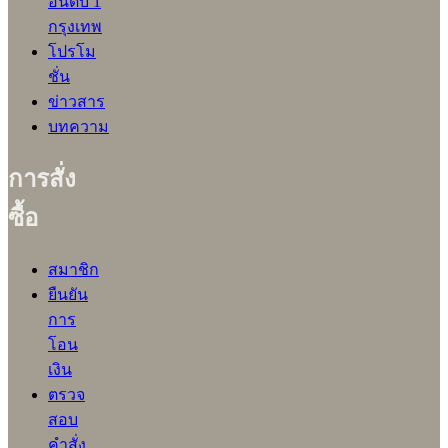
อันดับ 1
กรุงเทพ
โปรโม
ชั่น
ข่าวสาร
บทความ
การสั่ง
ซื้อ
สมาชิก
ยืนยัน
การ
โอน
เงิน
ตรวจ
สอบ
คำสั่ง