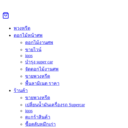
Skip
to
Search
Search
content
for:
หน้าหลัก
›
ดอกไม้หน้าศพ
›
พวงหรีดดอกไม้สด ดุสิต
พวงหรีด
Sale 26%
ดอกไม้หน้าศพ
ดอกไม้งานศพ
ขายไวน์
พวงหรีดดอกไม้สด ดุสิต
iqos
บำรุง super car
Original
Current
จัดดอกไม้งานศพ
34,000.00
฿
25,000.00
฿
price
price
ขายพวงหรีด
was:
is:
สั่งพวงหรีดดอกไม้สด ดุสิต คุณภาพดี ราคาเริ่ม 999 บาท ส่งด่วน
พื้นลามิเนต ราคา
34,000.00฿.
25,000.00฿.
3 ชม. ทุกวัด ทุกวัน 24 ชม. โทร/LINE สอบถามได้เลย
ร้านค้า
ขายพวงหรีด
สั่งซื้อผ่าน Line @Aorest
เปลี่ยนน้ำมันเครื่องรถ Supercar
หมวดหมู่:
ดอกไม้หน้าศพ
ป้ายกำกับ:
ดอกไม้ดุสิต
iqos
ตะกร้าสินค้า
คำอธิบาย
ซื้อตลับหมึกเก่า