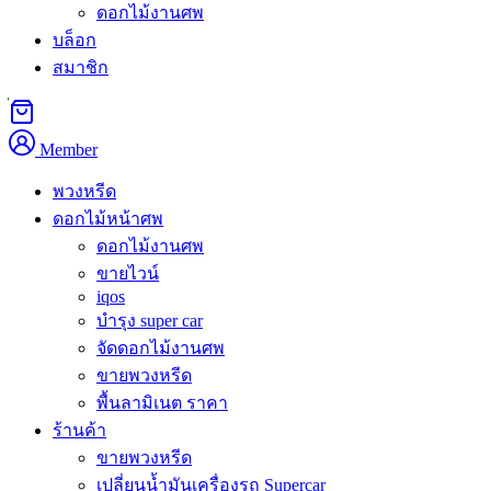
ดอกไม้งานศพ
คำอธิบาย
บล็อก
สมาชิก
พวงหรีดดอกไม้สด ดุสิต บริการจัดส่งพวงหรีดและดอกไม้
ไว้อาลัยคุณภาพสูงสำหรับงานศพในเขตดุสิต กรุงเทพมหานคร
เขตดุสิตเป็นเขตที่มีความสำคัญทางประวัติศาสตร์และการเมือง
Member
ของกรุงเทพฯ เป็นที่ตั้งของพระราชวังจิตรลดา พระที่นั่งอนันต
สมาคม และหน่วยงานราชการสำคัญหลายแห่ง ชุมชนในเขต
พวงหรีด
ดุสิตประกอบด้วยข้าราชการระดับสูง ทหาร แพทย์จากโรง
ดอกไม้หน้าศพ
พยาบาลวชิรพยาบาล และประชาชนทั่วไปที่อาศัยอยู่มาหลาย
ดอกไม้งานศพ
ชั่วอายุคน ร้านพวงหรีดดอกไม้สด ดุสิต ของเราพร้อมจัดส่งถึง
ขายไวน์
iqos
ทุกสถานที่ในเขตดุสิตตลอด 24 ชั่วโมง ด้วยความเข้าใจ
บำรุง super car
บรรยากาศและวัฒนธรรมพิเศษของพื้นที่นี้เป็นอย่างดี
จัดดอกไม้งานศพ
ขายพวงหรีด
พวงหรีดดอกไม้สด ดุสิต ครอบคลุมทุกวัด
พื้นลามิเนต ราคา
และสถานที่สำคัญในย่านราชการ
ร้านค้า
ขายพวงหรีด
เขตดุสิตมีวัดชั้นนำที่ใช้จัดงานศพหลายแห่ง วัดเบญจมบพิตร
เปลี่ยนน้ำมันเครื่องรถ Supercar