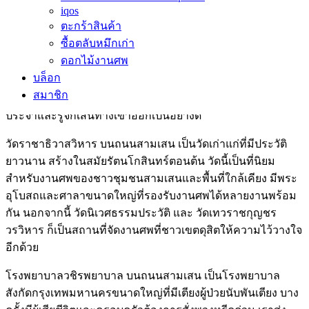
iqos
ดุสิตวนาราม หรือที่เรียกกันว่า วัดหินอ่อน เป็นวัดที่สมเด็จ
ตะกร้าสินค้า
พระพุทธเจ้าหลวงรัชกาลที่ 5 ทรงพระกรุณาโปรดเกล้าฯ ให้
ซื้อตลับหมึกเก่า
สร้างขึ้น ตั้งอยู่บนถนนศรีอยุธยา ใกล้กับพระที่นั่งอนันตสมาคม
ดอกไม้งานศพ
วัดแห่งนี้มีความงดงามอย่างยิ่งทั้งในแง่สถาปัตยกรรมและการ
บล็อก
ตกแต่ง มักใช้จัดพิธีสำคัญทางศาสนาและงานศพของผู้มีเกียรติ
สมาชิก
ในสังคม ทีมงานของเราส่งพวงหรีดถึงวัดเบญจมบพิตรเป็น
ประจำและรู้จักเส้นทางเข้าออกเป็นอย่างดี
วัดราชาธิวาสวิหาร บนถนนสามเสน เป็นวัดเก่าแก่ที่มีประวัติ
ยาวนาน สร้างในสมัยรัตนโกสินทร์ตอนต้น วัดนี้เป็นที่นิยม
สำหรับงานศพของชาวชุมชนสามเสนและพื้นที่ใกล้เคียง มีพระ
อุโบสถและศาลาขนาดใหญ่ที่รองรับงานศพได้หลายงานพร้อม
กัน นอกจากนี้ วัดนิเวศธรรมประวัติ และ วัดเทวราชกุญชร
วรวิหาร ก็เป็นสถานที่จัดงานศพที่ชาวเขตดุสิตให้ความไว้วางใจ
อีกด้วย
โรงพยาบาลวชิรพยาบาล บนถนนสามเสน เป็นโรงพยาบาล
สังกัดกรุงเทพมหานครขนาดใหญ่ที่มีเตียงผู้ป่วยนับพันเตียง บาง