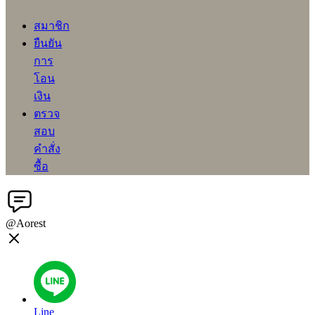
สมาชิก
ยืนยัน
การ
โอน
เงิน
ตรวจ
สอบ
คำสั่ง
ซื้อ
@Aorest
Line